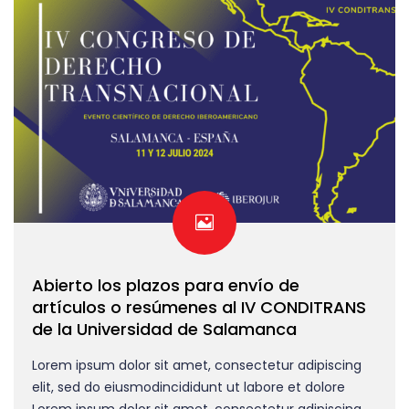
V FUTURELAW PORTO tem call for papers
aberto até 5 de janeiro 2024
A quinta edição do Congresso Internacional sobre o
Futuro do Direito (V FUTURELAW) decorrerá, como em
todas as suas anteriores edições, na anfitriã e invicta