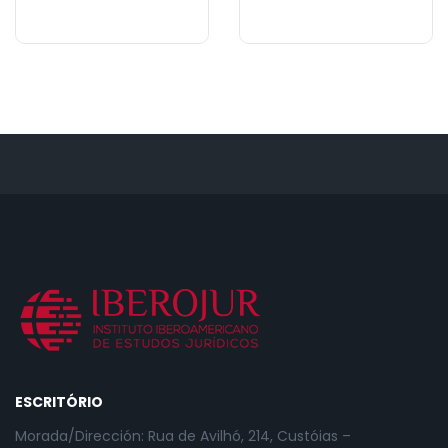
ESCRITÓRIO
Morada/Dirección: Rua de Avilhó, 214, Custóias –