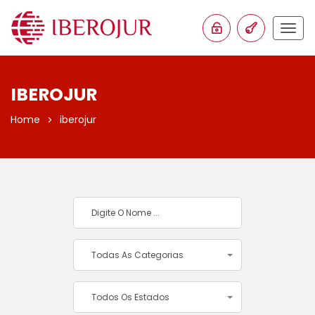
Togg
navig
IBEROJUR
Home
iberojur
Todas As Categorias
Todos Os Estados