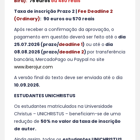
Bird)
:
75 euros
ou 480 reais
Taxa de inscrição Prazo 2 |
Fee Deadline 2
(Ordinary)
:
90 euros ou 570 reais
Após receber a confirmação da aprovação, o
pagamento em questão deverá ser feito até o
dia
25.07.2026 (prazo/
deadline 1
)
ou até o
dia
08.08.2026 (prazo/
deadline 2
)
por transferência
bancária, MercadoPago ou Paypal no site
www.iberojur.com
A versão final do texto deve ser enviada até o dia
10.09.2026.
ESTUDANTES UNICHRISTUS
Os estudantes matriculados na Universidade
Christus – UNICHRISTUS – beneficiam-se de uma
redução de
50% no valor da taxa de inscrição
de autor.
Ainda assim, todos os
estudantes UNICHRISTUS