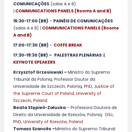
COMUNICAÇÕES
(salas A e B)
|
COMMUNICATIONS PANELS (Rooms A and B)
15:30-17:00 (BR)
–
PAINÉIS DE COMUNICAÇÕES
(salas A e B) |
COMMUNICATIONS PANELS (Rooms
A and B)
17:00-17:30
(BR)
–
COFFE BREAK
17:30-19:30 (BR) –
PALESTRAS PLENÁRIAS
|
KEYNOTE SPEAKERS
Krzysztof Grzesiowski –
Ministro do Supremo
Tribunal da Polonią. Professor Doutor da
Universidade de Szczecin, Polonią.
PhD, Justice of
the Supreme Court of Poland, University of
Szczecin, Poland.
Beata Stępień-Załucka
– Professora Doutora de
Direito da Universidade de Rzeszów, Polonią. D
Sc,
PhD, University of Rzeszów, Poland
Tomasz Szanciło –
Ministro do Supremo Tribunal