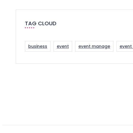
TAG CLOUD
business
event
event manage
even