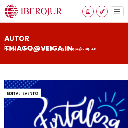
Togg
navig
AUTOR
THIAGO@VEIGA.IN
Home
Artigos postados por thiago@veiga.in
EDITAL
EVENTO