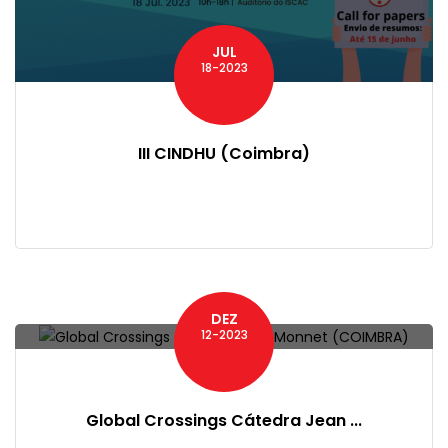
JUL
18-2023
III CINDHU (Coimbra)
DEZ
12-2023
Global Crossings Cátedra Jean ...