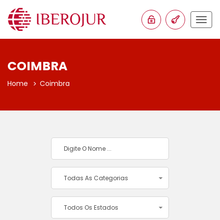
Togg
navig
COIMBRA
Home
Coimbra
Todas As Categorias
Todos Os Estados