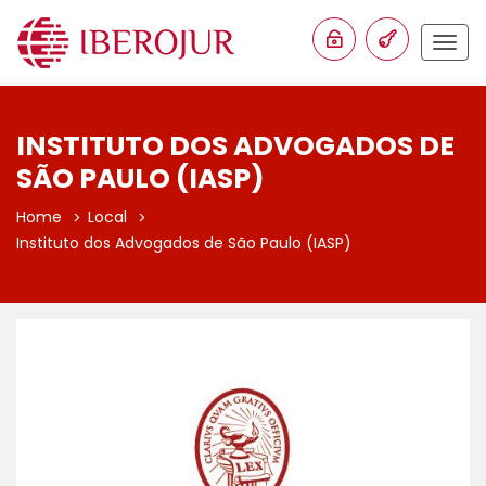
Togg
navig
INSTITUTO DOS ADVOGADOS DE
SÃO PAULO (IASP)
Home
Local
Instituto dos Advogados de São Paulo (IASP)