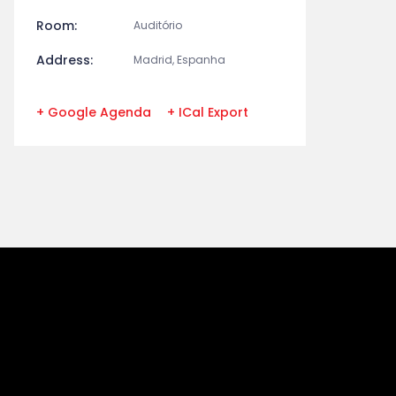
Room:
Auditório
Address:
Madrid, Espanha
+ Google Agenda
+ ICal Export