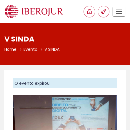
Togg
navig
V SINDA
Home
Evento
V SINDA
O evento expirou
Anterior
Proxim