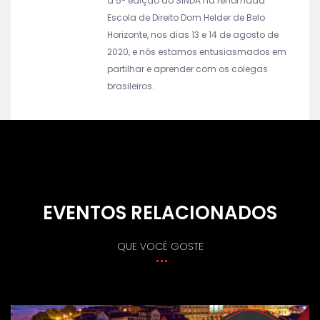
a 5ª edição do SINDA na renomada
Escola de Direito Dom Helder de Belo
Horizonte, nos dias 13 e 14 de agosto de
2020, e nós estamos entusiasmados em
partilhar e aprender com os colegas
brasileiros.
EVENTOS RELACIONADOS
QUE VOCÊ GOSTE