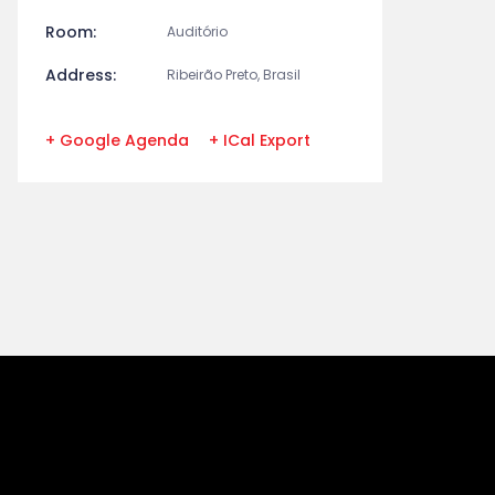
Room:
Auditório
Address:
Ribeirão Preto, Brasil
+ Google Agenda
+ ICal Export