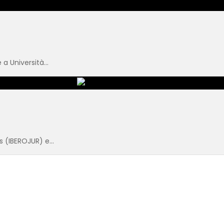
a Università...
 (IBEROJUR) e...