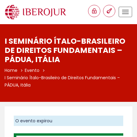
Togg
navig
I SEMINÁRIO ÍTALO-BRASILEIRO
DE DIREITOS FUNDAMENTAIS –
PÁDUA, ITÁLIA
Home
Evento
I Seminário Ítalo-Brasileiro de Direitos Fundamentais –
PÁDUA, Itália
O evento expirou
Anterior
Proxim