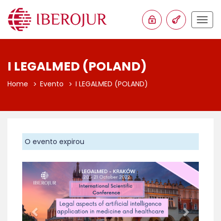
Togg
navig
I LEGALMED (POLAND)
Home
Evento
I LEGALMED (POLAND)
O evento expirou
Anterior
Proxim