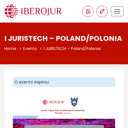
Togg
navig
I JURISTECH – POLAND/POLONIA
Home
Evento
I JURISTECH – Poland/Polonia
O evento expirou
Anterior
Proxim