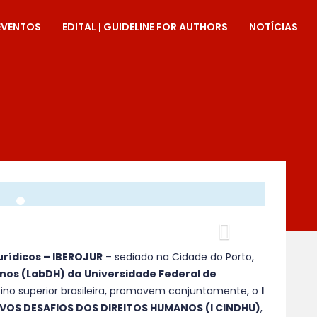
EVENTOS
EDITAL | GUIDELINE FOR AUTHORS
NOTÍCIAS
Proximo
urídicos – IBEROJUR
– sediado na Cidade do Porto,
anos (LabDH) da
Universidade Federal de
nsino superior brasileira, promovem conjuntamente, o
I
OS DESAFIOS DOS DIREITOS HUMANOS (I CINDHU)
,