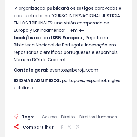
A organização
publicará os artigos
aprovados e
apresentados no “CURSO INTERNACIONAL JUSTICIA
EN LOS TRIBUNALES: una visión comparada de
Europa y Latinoamérica”, em
e-
book/Livro
com
ISBN Europeu.
, Registo na
Biblioteca Nacional de Portugal e Indexação em
repositórios científicos portugueses e espanhóis.
Número DOI da Crossref.
Contato geral:
eventos@iberojur.com
IDIOMAS ADMITIDOS:
português, espanhol, inglês
e italiano.
Tags:
Course
Direito
Direitos Humanos
Compartilhar